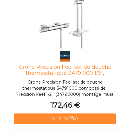
Grohe Precision Feel set de douche
thermostatique 34791000 1/2",
apparent, chromé
Grohe Precision Feel set de douche
thermostatique 34791000 composé de :
Precision Feel 1/2 " (34790000) montage mural
Boîtier de sécurité GROHE CoolTouch Surface
172,46 €
GROHE StarLight Cartouche compacte GROHE
TurboStat avec thermocouple en cire GROHE
ProGrip avec structure moletée Verrouillage de
sécurité GROHE SafeStop à 38°C Poignée de