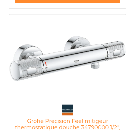
métal réglable ensuite de 6° Icône de douche
selon le type et l'étendue des salissures.
de tête et de main Verrou de sécurité SafeStop
à 38°C Arrêt de limite de température en
option SafeStop Plus à 43 °C ou 46 °C
Aquadimmer avec plusieurs fonctions telles que
l'arrêt et le contrôle du volume Conversion
pour 2 sorties Débit sortie B = 27 l/min Sortie C
= 30 l/min sans jeu de coques
Grohe Precision Feel mitigeur
thermostatique douche 34790000 1/2",
mural, chrome, Ecojoy