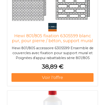
Hewi 801/805 fixation 6305599 blanc
pur, pour pierre / béton, support mural
/ Poignées d'appui rabattables
Hewi 801/805 accessoire 6305599 Ensemble de
couvercles avec fixation pour support mural et
Poignées d'appui rabattables série 801/805
Classic et pare-éclaboussures de douche série
38,89 €
801/805 Classic . Pour la fixation aux murs en:
brique pleine Brique silico-calcaire perforée
Bloc creux en béton Brique perforée
verticalement Blocs creux en béton léger
Béton léger sans pores. Se compose de: 2 vis
en acier inoxydable 2 manches d'ancre 2
manches perforées Ø 18 mm 2 capuchons en
polyamide HEWI 99 (blanc pur) 2 parties