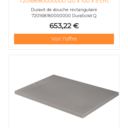
720168180000000 120 x 100 x 5 cm,
gris béton
Duravit de douche rectangulaire
720168180000000 DuraSolid Q
653,22 €