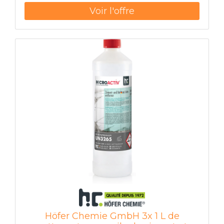
derniers ne sont recouverts que par des
produits à base d'huile ou de cire, ce qui n'est
pas une solution durable, car le voile réapparaît.
Le décapant pour voile de ciment et de béton
MICROACTIV® dissout et élimine les salissures
de surface comme : résidus de mortier voile de
ciment efflorescences dépôts de saleté durcis
les dépôts de rouille et de calcaire Il est
composé d'un mélange d'acides spéciaux ainsi
que de composants renforçant le nettoyage. Le
grand avantage du décapant pour ciment et
voile de béton MICROACTIV® est qu'il n'est pas
à base d'acide chlorhydrique et qu'il pourrait
donc être utilisé sur des surfaces sensibles aux
acides après avoir été testé à des endroits peu
visibles. Avantages liés à la formule : Les
matériaux sensibles ne peuvent PAS être
attaqués par les vapeurs comme dans le cas de
l'acide chlorhydrique. Il n'est PAS nécessaire
d'aérer autant les pièces lors du traitement, car
il n'y a pas de vapeurs d'acide chlorhydrique. Le
Höfer Chemie GmbH 3x 1 L de
produit n'est pas aussi FORTEMENT corrosif