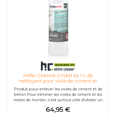
inférieures en polyamide noir. Numéro
d'agrément général du bâtiment: Z-21.3-1830. A
fournir également: Mortier d'injection (N ° de
commande HEWI: 200266) ou à commander
sur place: Mortier d'injection HIT-HY 70 de Hilti
Höfer Chemie GmbH 6x 1 L de
nettoyant pour voile de ciment et
béton en bouteille
Produit pour enlever les voiles de ciment et de
béton Pour éliminer les voiles de ciment et les
restes de mortier, il est surtout utile d'utiliser un
produit acide, car c'est le seul moyen d'éliminer
64,95 €
réellement les films de ciment. Souvent, ces