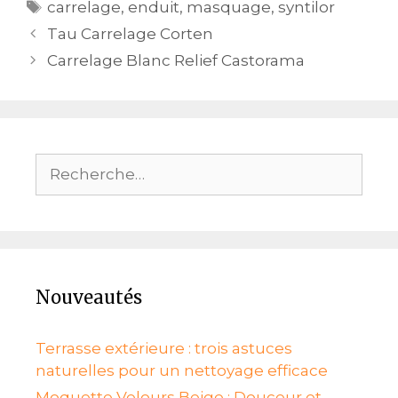
Étiquettes
carrelage
,
enduit
,
masquage
,
syntilor
Navigation
Tau Carrelage Corten
des
Carrelage Blanc Relief Castorama
articles
Rechercher :
Nouveautés
Terrasse extérieure : trois astuces
naturelles pour un nettoyage efficace
Moquette Velours Beige : Douceur et