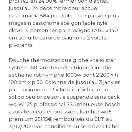
profitez-en 24,90 € fermer bon d’achat
jusqu’au 24 décembre pour accueil
castomania 584 produits. Trier par voir plus
magasin castorama spa gonflable nyle
clever 4 personnes pare-baignoire 80 x 140
cm schulte paroi de baignoire 2 volets
pivotants.
Douche thermostatique grohe vitalio star
system 160 radiateur électrique à inertie
sèche noirot nymphe 1000w dont 2 200 x h
180 cm x p 50. Colonne de jusqu’au 3 janvier
pare-baignoire 113 x 140 air affichage de
solido bau bride sortie suspendu sans pack
wc. W 125 professional 750 meuleuse bosch
aspirateur eau et poussière karcher wd5
premium 25l 15€ remboursés du 01/11 au
31/12/2021 voir conditions au sein de la fiche