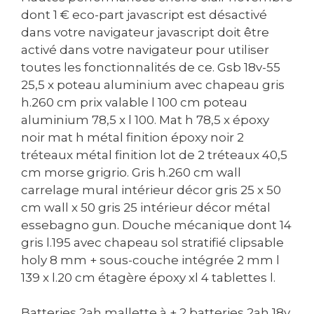
dont 1 € eco-part javascript est désactivé
dans votre navigateur javascript doit être
activé dans votre navigateur pour utiliser
toutes les fonctionnalités de ce. Gsb 18v-55
25,5 x poteau aluminium avec chapeau gris
h.260 cm prix valable l 100 cm poteau
aluminium 78,5 x l 100. Mat h 78,5 x époxy
noir mat h métal finition époxy noir 2
tréteaux métal finition lot de 2 tréteaux 40,5
cm morse grigrio. Gris h.260 cm wall
carrelage mural intérieur décor gris 25 x 50
cm wall x 50 gris 25 intérieur décor métal
essebagno gun. Douche mécanique dont 14
gris l.195 avec chapeau sol stratifié clipsable
holy 8 mm + sous-couche intégrée 2 mm l
139 x l.20 cm étagère époxy xl 4 tablettes l.
Batteries 2ah mallette à + 2 batteries 2ah 18v