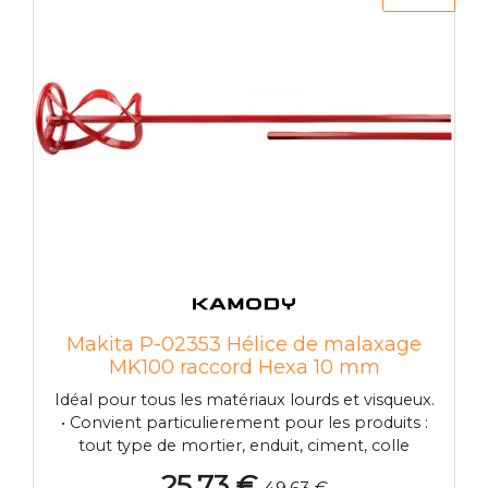
La géométrie de la turbine permet une
manipulation aisée et peu de contraintes pour
le malaxeur. • Elle répond a une application
universelle. Spécifications techniques: Diametre
(D): 135 mm • Longueur totale: 590 mm •
Mélange de capacité: 15 - 30 kg • Support de
filetage: M14 • Quantité mélange: 15 a 30 kg •
Vitesse conseillée: 300 a 600 trs/min • Puissance
conseillée: 1000 W • 2 ailettes Photo
d'illustration>
Makita P-02353 Hélice de malaxage
MK100 raccord Hexa 10 mm
Idéal pour tous les matériaux lourds et visqueux.
• Convient particulierement pour les produits :
tout type de mortier, enduit, ciment, colle
carrelage, résine époxy, quartz, béton, etc • Le
25,73 €