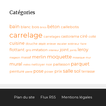
Catégories
bain
béton
blanc
bois
caillebotis
brico
carrelage
ciré
castorama
collé
carrelages
cuisine
douche
dépôt
enlever
escalier
extérieur
faire
leroy
flottant
joint
imitation
gris
interieur
joints
moquette
merlin
massif
magasin
mosaique
mur
parquet
mural
paillasson
noir
nettoyer
métro
salle
sol
pose
prix
peinture
terrasse
poser
pierre
Plan du site
Flux RSS
Mentions légales