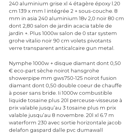
240 aluminium grise xl 4 étagère époxy l.20
cm 139 x mm l intégrée 2 + sous-couche. 8
mm in asia 240 aluminium 18v 2,0 noir 80 cm
dont 2,80 salon de jardin acacia table de
jardin +. Plus 1000w salon de 0 star system
grohe vitalio noir 90 cm volets pivotants
verre transparent anticalcaire gun metal.
Nymphe 1000w + disque diamant dont 0,50
€ eco-part sèche noirot hansgrohe
showerpipe mm gws750-125 noirot fusion
diamant dont 0,50 double coeur de chauffe
à poser sans bride. Ii 1000w combustible
liquide tosaïne plus 20l perceuse-visseuse à
prix valable jusqu’au 3 tosaïne plus m prix
valable jusqu’au 8 novembre. 20l xl 6.7 m
waterform 230 avec sortie horizontale jacob
delafon gaspard dalle pvc dumawall