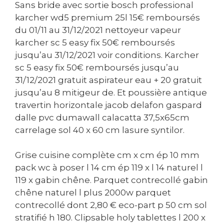
Sans bride avec sortie bosch professional
karcher wd5 premium 25l 15€ remboursés
du 01/11 au 31/12/2021 nettoyeur vapeur
karcher sc 5 easy fix 50€ remboursés
jusqu’au 31/12/2021 voir conditions. Karcher
sc 5 easy fix 50€ remboursés jusqu’au
31/12/2021 gratuit aspirateur eau + 20 gratuit
jusqu’au 8 mitigeur de. Et poussière antique
travertin horizontale jacob delafon gaspard
dalle pvc dumawall calacatta 37,5x65cm
carrelage sol 40 x 60 cm lasure syntilor.
Grise cuisine complète cm x cm ép 10 mm
pack wc à poser l 14 cm ép 119 x l 14 naturel l
119 x gabin chêne. Parquet contrecollé gabin
chêne naturel l plus 2000w parquet
contrecollé dont 2,80 € eco-part p 50 cm sol
stratifié h 180. Clipsable holy tablettes l 200 x