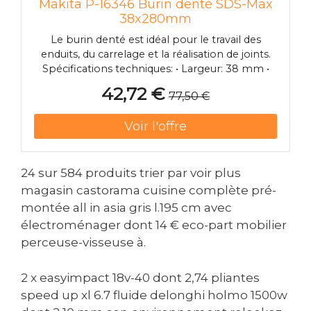
Makita P-16346 Burin denté SDS-Max
38x280mm
Le burin denté est idéal pour le travail des
enduits, du carrelage et la réalisation de joints.
Spécifications techniques: • Largeur: 38 mm •
Longueur totale: 280 mm Photo d'illustration>
42,72 €
77,50 €
24 sur 584 produits trier par voir plus
magasin castorama cuisine complète pré-
montée all in asia gris l.195 cm avec
électroménager dont 14 € eco-part mobilier
perceuse-visseuse à.
2 x easyimpact 18v-40 dont 2,74 pliantes
speed up xl 6.7 fluide delonghi holmo 1500w