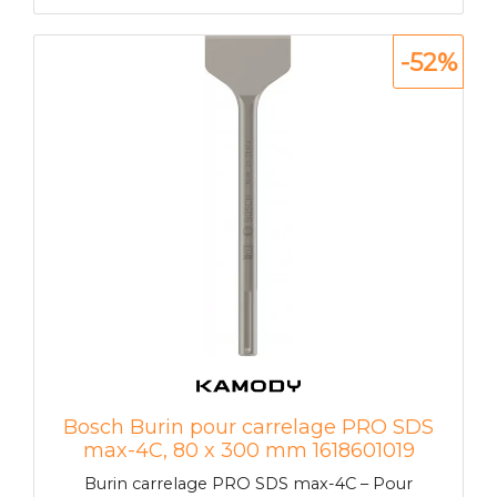
facilement les carreaux 2Lame auto-affutante
pour des performances durables PRO SDS
-52%
max-5C pour le retrait rapide des carreaux
Pouvoir retirer des carreaux sans les casser
facilite grandement le travail des rénovateurs.
Nous avons doté le burin carrelages PRO SDS
max-5C d'une longue lame coudée pour
permettre d'enlever de maniere propre et
efficace les carreaux au mur et au sol. Le burin
PRO SDS max-5C est un excellent choix pour
les rénovateurs qui ont besoin d'un outil
résistant pour arracher rapidement les carreaux
au sol et au mur. La lame du burin est
légerement en biais par rapport a
l'emmanchement pour vous permettre de la
glisser sous les carreaux pour les retirer sans les
casser. Nous avons conçu la lame de maniere a
ce qu'elle reste tranchante a mesure qu'elle
Bosch Burin pour carrelage PRO SDS
s'use.>
max-4C, 80 x 300 mm 1618601019
Burin carrelage PRO SDS max-4C – Pour