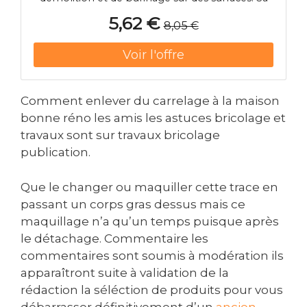
lame plate de 25 mm permet d’enlever
5,62 €
8,05 €
rapidement les enduits, mortiers, carrelages ou
couches de béton, ainsi que de réaliser des
saignées et des dégagements dans la
maçonnerie. Fabriqué en acier trempé avec
traitement thermique contrôlé, il offre une
excellente résistance à l’usure et une longue
Comment enlever du carrelage à la maison
durée de vie, même en usage intensif.
bonne réno les amis les astuces bricolage et
L’emmanchement SDS-Max assure un
travaux sont sur travaux bricolage
montage rapide et une compatibilité totale
publication.
avec les marteaux-piqueurs et perforateurs
SDS-Max. Caractéristiques principales : Type :
burin plat Emmanchement : SDS-Max Largeur
Que le changer ou maquiller cette trace en
de lame : 25 mm Longueur : 400 mm
passant un corps gras dessus mais ce
Application : démolition / burinage sur béton et
maquillage n’a qu’un temps puisque après
maçonnerie Acier traité thermiquement pour
le détachage. Commentaire les
une durabilité accrue Compatible avec tous les
commentaires sont soumis à modération ils
outils SDS-Max>
apparaîtront suite à validation de la
rédaction la séléction de produits pour vous
débarrasser définitivement d’un
ancien