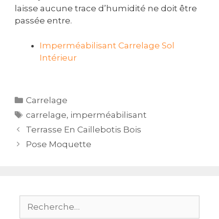
laisse aucune trace d’humidité ne doit être
passée entre.
Imperméabilisant Carrelage Sol
Intérieur
Catégories
Carrelage
Étiquettes
carrelage
,
imperméabilisant
Navigation
Terrasse En Caillebotis Bois
des
Pose Moquette
articles
Rechercher :