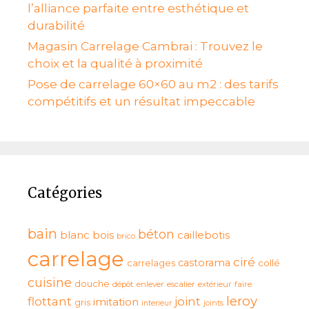
l’alliance parfaite entre esthétique et
durabilité
Magasin Carrelage Cambrai : Trouvez le
choix et la qualité à proximité
Pose de carrelage 60×60 au m2 : des tarifs
compétitifs et un résultat impeccable
Catégories
bain
béton
blanc
bois
caillebotis
brico
carrelage
ciré
castorama
collé
carrelages
cuisine
douche
dépôt
enlever
escalier
extérieur
faire
leroy
flottant
joint
imitation
gris
interieur
joints