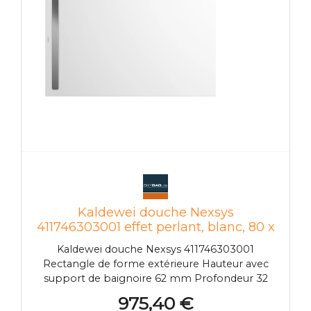
UV durable dimensionnellement stable facile
d'entretien et hygiénique Cosse de mise à la
terre pour l'égalisation du potentiel
Kaldewei douche Nexsys
411746303001 effet perlant, blanc, 80 x
120 x 2,2 cm, au Kaldewei Nexsys sol
Kaldewei douche Nexsys 411746303001
Rectangle de forme extérieure Hauteur avec
support de baignoire 62 mm Profondeur 32
mm Surface de douche en acier émaillé
975,40 €
Position de vidange à l'extérieur Niveau du sol