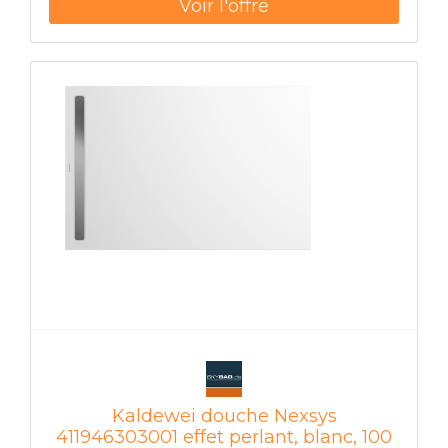
max.192 mm Hauteur avec vidage modèle KA
4122 ultra-plat: 102 mm Poids 29 kg blanc alpin
Surface certifiée: résistante aux rayures et aux
chocs résistant aux produits chimiques résistant
à la chaleur Résistant aux UV durable
dimensionnellement stable facile d'entretien et
hygiénique Cosse de mise à la terre pour
l'égalisation du potentiel
Kaldewei douche Nexsys
411946303001 effet perlant, blanc, 100