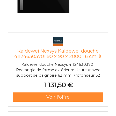
Kaldewei Nexsys Kaldewei douche
411246303701 90 x 90 x 2000 , 6 cm, à
Kaldewei Nexsys sol, effet perlant, noir
Kaldewei douche Nexsys 411246303701
Rectangle de forme extérieure Hauteur avec
support de baignoire 62 mm Profondeur 32
mm Zone de douche en acier émaillé Position
1 131,50 €
de vidange à l'extérieur Niveau du sol Hauteur
avec vidage modèle KA 4121 min.122 mm /
max.192 mm Hauteur avec vidage modèle KA
4122 ultra-plat: 102 mm Poids 29 kg blanc alpin
Surface certifiée: résistante aux rayures et aux
chocs résistant aux produits chimiques résistant