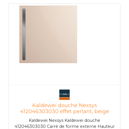
rayures et aux chocs résistant aux produits
chimiques résistant à la chaleur Résistant aux
UV durable dimensionnellement stable facile
d'entretien et hygiénique
Kaldewei douche Nexsys
412046303030 effet perlant, beige
bahama, 120 x 120 x 2,2 cm, au
Kaldewei Nexsys Kaldewei douche
Kaldewei Nexsys sol
412046303030 Carré de forme externe Hauteur