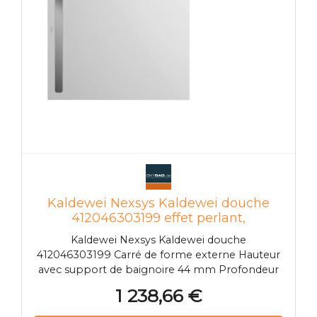
hygiénique Cosse de mise à la terre pour
l'égalisation du potentiel
Kaldewei Nexsys Kaldewei douche
412046303199 effet perlant,
manhattan, 120 x 120 x 2,2 cm, à
Kaldewei Nexsys Kaldewei douche
Kaldewei Nexsys sol
412046303199 Carré de forme externe Hauteur
avec support de baignoire 44 mm Profondeur
14 mm Zone de douche en acier émaillé
1 238,66 €
Position de vidange à l'extérieur niveau du sol
Hauteur avec vidage modèle KA 4121 min 104