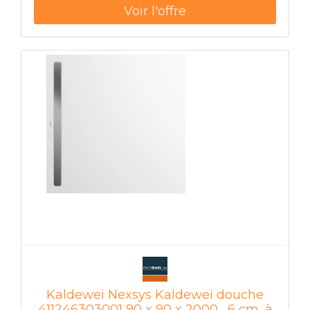
mm / max 174 mm Hauteur avec vidage
modèle KA 4122 ultra-plat 84 mm Poids 35 kg
blanc alpin surface certifiée: résistant aux
rayures et aux chocs résistant aux produits
chimiques résistant à la chaleur Résistant aux
UV durable dimensionnellement stable facile
d'entretien et hygiénique
Kaldewei Nexsys Kaldewei douche
411246303001 90 x 90 x 2000 , 6 cm, à