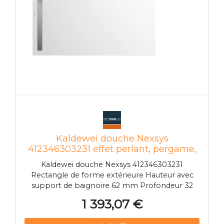
terre pour l'égalisation du potentiel
Kaldewei douche Nexsys
412346303231 effet perlant, pergame,
90 x 140 x 2,6 cm, au Kaldewei Nexsys
Kaldewei douche Nexsys 412346303231
sol
Rectangle de forme extérieure Hauteur avec
support de baignoire 62 mm Profondeur 32
mm Zone de douche en acier émaillé Position
1 393,07 €
de vidange à l'extérieur Niveau du sol Hauteur
avec vidage modèle KA 4121 min.122 mm /