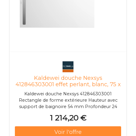
Kaldewei douche Nexsys
412846303001 effet perlant, blanc, 75 x
170 x 3,2 cm, à Kaldewei Nexsys sol
Kaldewei douche Nexsys 412846303001
Rectangle de forme extérieure Hauteur avec
support de baignoire 54 mm Profondeur 24
mm Zone de douche en acier émaillé Position
1 214,20 €
de vidange à l'extérieur niveau du sol Hauteur
avec vidage modèle KA 4121 min.114 mm /
max.184 mm Hauteur avec vidage modèle KA