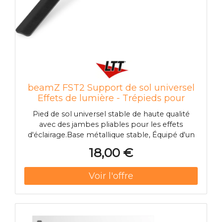
beamZ FST2 Support de sol universel
Effets de lumière - Trépieds pour
éclairage
Pied de sol universel stable de haute qualité
avec des jambes pliables pour les effets
d'éclairage.Base métallique stable, Équipé d'un
écrou papillon, Filet M10, Données techniques:
18,00 €
Couleur du produit: Noir, Matériau: Aluminium,
métal, Boulon fileté: M10, Dimensions: Base:
270 x 270 x 70mm, Poids (kg): 0.7500