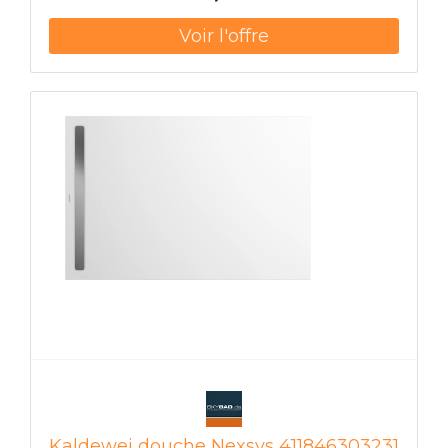
Hauteur avec vidage modèle KA 4121 min.122
mm / max.192 mm Hauteur avec vidage
modèle KA 4122 ultra-plat: 102 mm Poids 22 kg
blanc alpin Surface certifiée: résistante aux
rayures et aux chocs résistant aux produits
chimiques résistant à la chaleur Résistant aux
UV durable dimensionnellement stable facile
d'entretien et hygiénique Cosse de mise à la
terre pour la liaison équipotentielle
Kaldewei douche Nexsys 411846303231