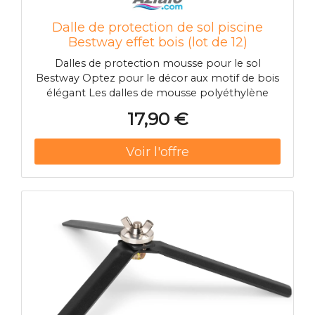
Dalle de protection de sol piscine
Bestway effet bois (lot de 12)
Dalles de protection mousse pour le sol
Bestway Optez pour le décor aux motif de bois
élégant Les dalles de mousse polyéthylène
Bestway remplisse une fonction de protection
17,90 €
essentielle pour votre spa ou votre piscine
hors-sol vis à vis de son support, le motif bois
est un plus esthétique qui ne lai