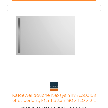
4122 ultra-plat 94 mm Poids 31 kg Couleur de
base blanc alpin Surface certifiée: résistante aux
rayures et aux chocs résistant aux produits
chimiques résistant à la chaleur Résistant aux
UV durable dimensionnellement stable facile
d'entretien et hygiénique Cosse de mise à la
terre pour l'égalisation du potentiel
Kaldewei douche Nexsys 411746303199
effet perlant, Manhattan, 80 x 120 x 2,2
cm, à Kaldewei Nexsys sol