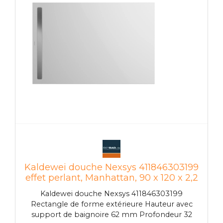
à la chaleur Résistant aux UV durable
dimensionnellement stable facile d'entretien et
hygiénique Cosse de mise à la terre pour
l'égalisation du potentiel
Kaldewei douche Nexsys 411846303199
effet perlant, Manhattan, 90 x 120 x 2,2
cm, à Kaldewei Nexsys sol
Kaldewei douche Nexsys 411846303199
Rectangle de forme extérieure Hauteur avec
support de baignoire 62 mm Profondeur 32