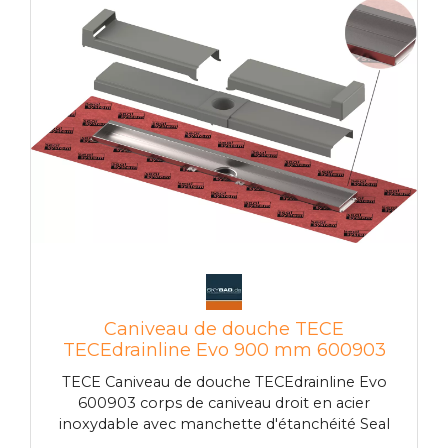
d'appui pour carrelage mural Bord de
protection capillaire pour empêcher l'entrée
capillaire de l'eau de la douche sous les carreaux
drainage secondaire sans refoulement via la
coque dure en plastique renforcé de fibres de
verre Manchon d'étanchéité Seal System
monté en usine pour une incorporation sur site
dans le joint composite de type liquide ou
bande Protection d'époque construction avec
joint d'origine pour caniveau inox et collier
d'étanchéité Seal System Réceptacle pour
l'installation de pieds de montage en option et
pour l'ancrage dans la chape connecteur
central de gouttière pour le raccordement du
drain pente intérieure pour améliorer le
drainage de l'eau et l'effet autonettoyant
Caniveau de douche TECE
bandes insonorisées Joint de tube plongeur et
TECEdrainline Evo 900 mm 600903
vidangeable secondaire en option
avec support de carrelage mural,
TECE Caniveau de douche TECEdrainline Evo
collier d'étanchéité Seal System
600903 corps de caniveau droit en acier
inoxydable avec manchette d'étanchéité Seal
System montée en usine avec protection