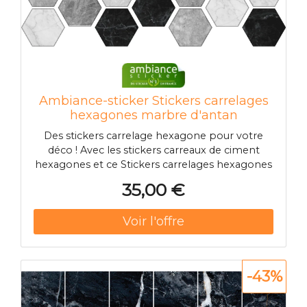
Ambiance-sticker Stickers carrelages
hexagones marbre d'antan
Des stickers carrelage hexagone pour votre
déco ! Avec les stickers carreaux de ciment
hexagones et ce Stickers carrelages hexagones
marbre d'antan, vous pourrez enfin décorer
35,00 €
l'intérieur de votre appartement ou maison à
votre guise ! Dimension des carrelages
hexagones : Pour le 40 x 60 cm, les sti
-43%