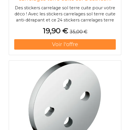
anti-dérapant
Des stickers carrelage sol terre cuite pour votre
déco ! Avec les stickers carrelages sol terre cuite
anti-dérapant et ce 24 stickers carrelages terre
cuite sol d'ostriconi anti-dérapant,vous pourrez
19,90 €
35,00 €
enfin harmoniser la décoration de votre sol
avec celle de vos murs ! Nos stickers carrelages
sol &