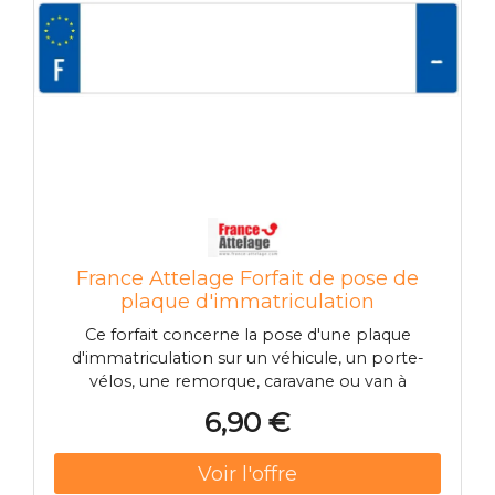
France Attelage Forfait de pose de
plaque d'immatriculation
Ce forfait concerne la pose d'une plaque
d'immatriculation sur un véhicule, un porte-
vélos, une remorque, caravane ou van à
chevaux.France Attelage offre la prestation si
6,90 €
aucun perçage n'est à prévoir. Si des perçages
ou la pose de rivets sont nécessaires, ce forfait
sera à mettre dans le panier.La prestation