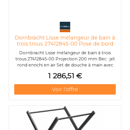
Dornbracht Lisse mélangeur de bain à
trois trous 27412845-00 Pose de bord
de baignoire / bord de carrelage,
Dornbracht Lisse mélangeur de bain à trois
chromé
trous 27412845-00 Projection 200 mm Bec : jet
rond enrichi en air Set de douche à main avec
système anti-calcaire commutation
1 286,51 €
automatique bain/douche Hauteur du
mélangeur 141 mm Hauteur jusqu'à aérateur 88
mm Diamètre du trou bec 32 mm Diamètre du
trou du mélangeur à levier unique 35 mm
Diamètre du trou de l'ensemble de douche
flexible 32 mm Rosace pour set de douche
flexible Ø 50 mm Flexible de douche en métal
1750 mm avec protection anti-torsion intégrée
Débit maxi 16 9 l/min Set de douche flexible à