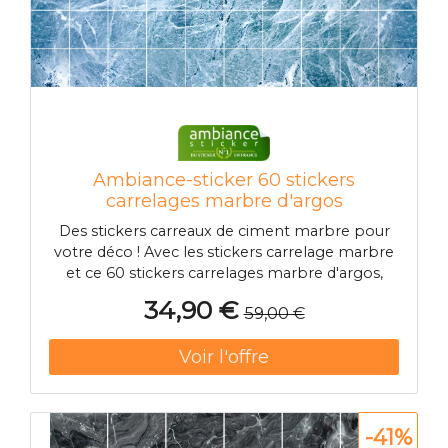
Ambiance-sticker 60 stickers
carrelages marbre d'argos
Des stickers carreaux de ciment marbre pour
votre déco ! Avec les stickers carrelage marbre
et ce 60 stickers carrelages marbre d'argos,
vous pourrez enfin décorer l'intérieur de votre
34,90 €
59,00 €
appartement ou maison à votre guise !
Dimension des stickers carrelages marbre :
Pour le 60 x 100 cm, les stickers
-41%