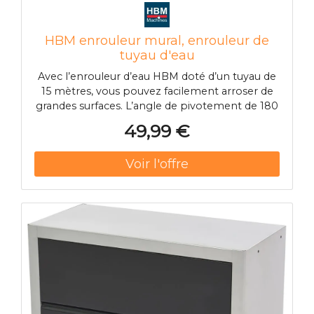
HBM enrouleur mural, enrouleur de
tuyau d'eau
Avec l’enrouleur d’eau HBM doté d’un tuyau de
15 mètres, vous pouvez facilement arroser de
grandes surfaces. L’angle de pivotement de 180
degrés offre une liberté de mouvement, vous
49,99 €
permettant d’orienter le tuyau dans toutes les
directions et d’optimiser votre portée. Grâce à
la fixation murale, vous pouvez attacher
l’enrouleur solidement et en toute sécurité au
mur ou à la clôture. Cet enrouleur d’eau HBM
est également équipé d’un système de
verrouillage et de rétraction automatique.