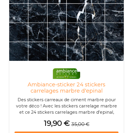
Ambiance-sticker 24 stickers
carrelages marbre d'epinal
Des stickers carreaux de ciment marbre pour
votre déco ! Avec les stickers carrelage marbre
et ce 24 stickers carrelages marbre d'epinal,
vous pourrez enfin décorer l'intérieur de votre
19,90 €
35,00 €
appartement ou maison à votre guise !
Dimension des stickers carrelages marbre :