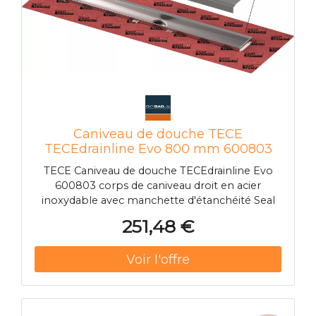
Caniveau de douche TECE
TECEdrainline Evo 800 mm 600803
avec support de carrelage mural,
TECE Caniveau de douche TECEdrainline Evo
collier d'étanchéité Seal System
600803 corps de caniveau droit en acier
inoxydable avec manchette d'étanchéité Seal
System montée en usine avec protection
251,48 €
contre le temps de construction pour le
montage au mur dans la chape pour réaliser un
raccordement conforme à la norme DIN 18534
de la rigole de douche TECEdrainline au joint
collé composé d'un corps de caniveau fermé
en continu en acier inoxydable poli avec surface