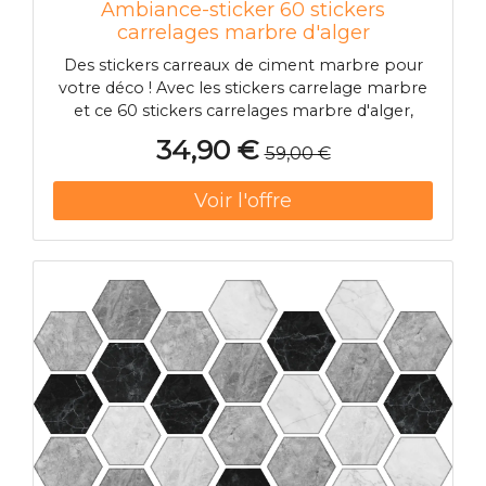
Ambiance-sticker 60 stickers
carrelages marbre d'alger
Des stickers carreaux de ciment marbre pour
votre déco ! Avec les stickers carrelage marbre
et ce 60 stickers carrelages marbre d'alger,
vous pourrez enfin décorer l'intérieur de votre
34,90 €
59,00 €
appartement ou maison à votre guise !
Dimension des stickers carrelages marbre :
Pour le 60 x 100 cm, les stickers