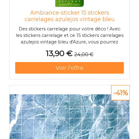
Ambiance-sticker 15 stickers
carrelages azulejos vintage bleu
d'Azure
Des stickers carrelage pour votre déco ! Avec
les stickers carrelage et ce 15 stickers carrelages
azulejos vintage bleu d'Azure, vous pourrez
enfin décorer l'intérieur de votre appartement
13,90 €
24,00 €
ou maison à votre guise ! Dimension des
stickers carrelages : Pour le 30 x 50 cm, les
stickers carrelages mesu
-41%