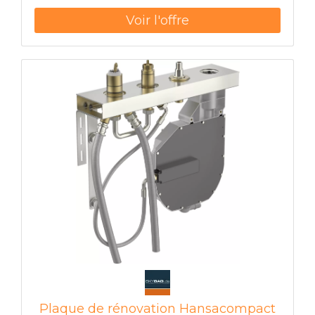
montage au mur dans la chape pour réaliser un
raccordement conforme à la norme DIN 18534
de la rigole de douche TECEdrainline au joint
collé composé d'un corps de caniveau fermé
en continu en acier inoxydable poli avec surface
d'appui pour carrelage mural Bord de
protection capillaire pour empêcher l'entrée
capillaire de l'eau de la douche sous les carreaux
drainage secondaire sans refoulement via la
coque dure en plastique renforcé de fibres de
verre Manchon d'étanchéité Seal System
monté en usine pour une incorporation sur site
dans le joint composite de type liquide ou
bande Protection d'époque construction avec
joint d'origine pour caniveau inox et collier
d'étanchéité Seal System Réceptacle pour
l'installation de pieds de montage en option et
pour l'ancrage dans la chape connecteur
central de gouttière pour le raccordement du
drain pente intérieure pour améliorer le
drainage de l'eau et l'effet autonettoyant
Plaque de rénovation Hansacompact