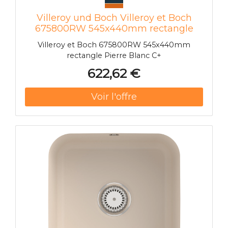
Villeroy und Boch Villeroy et Boch
675800RW 545x440mm rectangle
Pierre Blanc C+
Villeroy et Boch 675800RW 545x440mm
rectangle Pierre Blanc C+
622,62 €