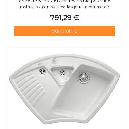
encastré 338001KD est réversible pour une
installation en surface largeur minimale de
l'armoire 80cm 2 piscines fermant à clé
791,29 €