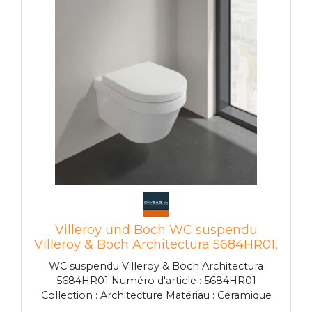
Villeroy und Boch WC suspendu
Villeroy & Boch Architectura 5684HR01,
avec système DirectFlush, blanc alpin
WC suspendu Villeroy & Boch Architectura
5684HR01 Numéro d'article : 5684HR01
Collection : Architecture Matériau : Céramique
sanitaire Autres surfaces : Abattant et couvercle