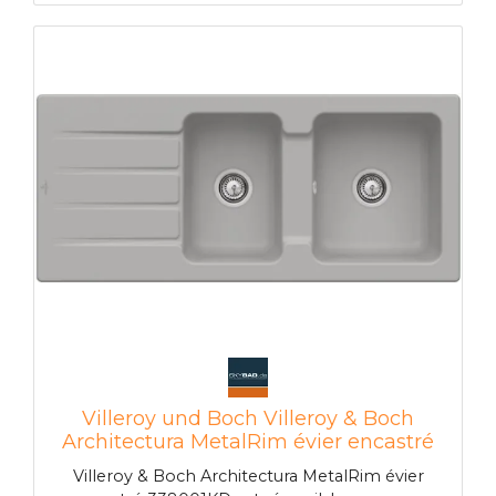
Villeroy und Boch Villeroy & Boch
Architectura MetalRim évier encastré
338001KD avec jeu de déchets et
Villeroy & Boch Architectura MetalRim évier
fonctionnement manuel, fossile