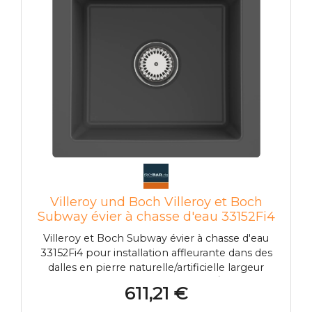
Villeroy und Boch Villeroy et Boch
Subway évier à chasse d'eau 33152Fi4
avec garniture de vidage et
Villeroy et Boch Subway évier à chasse d'eau
actionnement excentrique, graphite
33152Fi4 pour installation affleurante dans des
dalles en pierre naturelle/artificielle largeur
minimale du meuble bas 50 cm Épaisseur
611,21 €
minimale de la plaque au moins 3 cm Les
plateaux vapeur GN 1/3 et GN 2/3 peuvent être