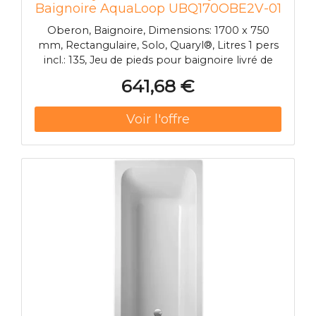
Baignoire AquaLoop UBQ170OBE2V-01
1700 x 750 x 450 mm blanc
Oberon, Baignoire, Dimensions: 1700 x 750
Rectangulaire, Quaryl
mm, Rectangulaire, Solo, Quaryl®, Litres 1 pers
incl.: 135, Jeu de pieds pour baignoire livré de
série (autocollant), réglable de 130 - 180 mm.,
641,68 €
Ne fait pas partie de la livraison:: Vidage/trop-
plein prolongé nécessaire., Diamètre: 52 mm,
Parois de baignoires et de douches
correspondantes: Subway portes pivotantes,
Squaro portes pivotantes, Description:
Baignoire, Quaryl®, 01 blanc, 8712335286944