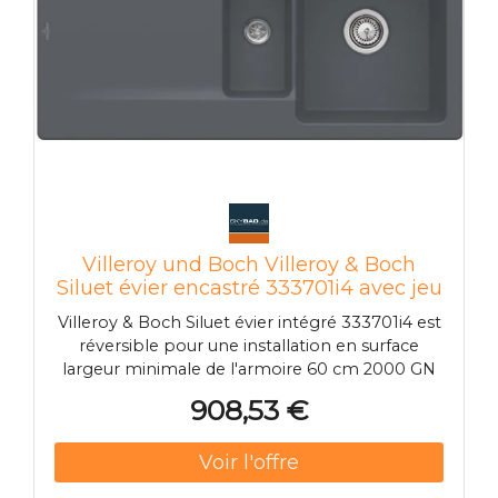
Villeroy und Boch Villeroy & Boch
Siluet évier encastré 333701i4 avec jeu
de déchets et fonctionnement
Villeroy & Boch Siluet évier intégré 333701i4 est
manuel, Graphit
réversible pour une installation en surface
largeur minimale de l'armoire 60 cm 2000 GN
2000 / 3 peuvent être utilisés dans les petites
908,53 €
piscines TitanCeram