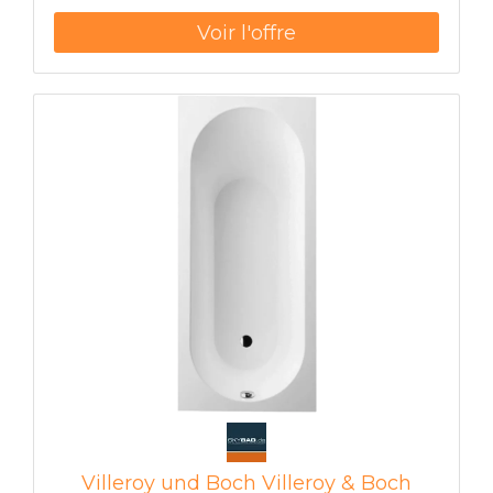
partir de 14 5-18 cm vidange prolongée et trop-
plein nécessaire Contenu utilisable BQ160 125 l
BQ177 135 l BQ170 135 l BQ180 175 l
Villeroy und Boch Villeroy & Boch