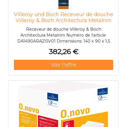
Villeroy und Boch Receveur de douche
Villeroy & Boch Architectura Metalrim
DA1490ARA215V01, 140 x 90 x 1,5 cm,
Receveur de douche Villeroy & Boch
blanc
Architectura Metalrim Numéro de l'article:
DA1490ARA215V01 Dimensions: 140 x 90 x 1,5
cm Couleur: blanc Avec insert en acier dans la
382,26 €
zone du bord pour une stabilité maximale
Fabriqué en acrylique sanitaire insensible aux
chocs et aux chocs Types d'installation:
installation encastrée, installation sur carreaux
ou installation sur socle Avec couvercle de
vidange blanc