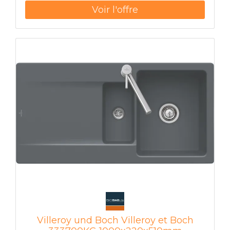
utilisés avec un panier métallique
Villeroy und Boch Villeroy et Boch