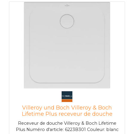
Ben accessoires requis Attention xx remplace le
code couleur 61 chromé 68 blanc 69 chrome
brossé 922600XX poubelle La hauteur de
montage du receveur de douche peut être
réduite de 30 mm lors de l'utilisation de la
poubelle. Attention! Cet ensemble de déchets
n'est pas conforme à EN274 ou 922500XX drain
Tempoplex Plus Ø 90 mm ou 922600XX drain
Tempoplex Plus Compact Ø 90mm (Couvercle
de vidange de rechange 922602XX)
Villeroy und Boch Villeroy & Boch
Lifetime Plus receveur de douche
6223B301 80 x 80 x 3,5 cm, blanc avec
Receveur de douche Villeroy & Boch Lifetime
antidérapant
Plus Numéro d'article: 6223B301 Couleur: blanc