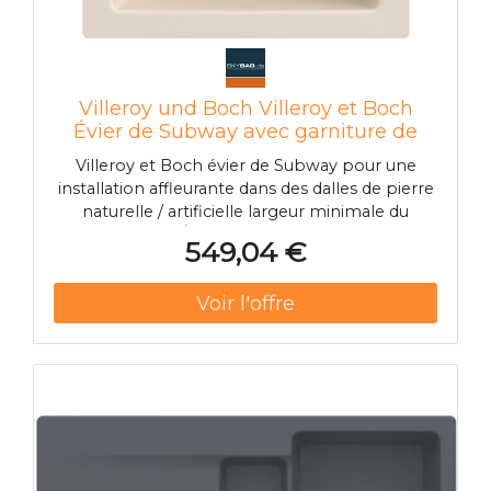
Villeroy und Boch Villeroy et Boch
Évier de Subway avec garniture de
vidage et commande manuelle, Ivoire
Villeroy et Boch évier de Subway pour une
installation affleurante dans des dalles de pierre
naturelle / artificielle largeur minimale du
meuble 50 cm Épaisseur minimale de la plaque
549,04 €
d'au moins 3 cm Les 2000 vapeur GN match2/3
et GN 2/3 peuvent être utilisés avec un panier
grillagé