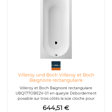
Villeroy und Boch Villeroy et Boch
Baignoire rectangulaire
UBQ177OBE2V-01 170 x 70 cm, blanc
Villeroy et Boch Baignoire rectangulaire
UBQ177OBE2V-01 en quaryle Débordement
possible sur trois côtés la scie cloche pour
percer le trou de trop-plein est incluse avec
644,51 €
pieds de baignoire (autocollant) réglable à