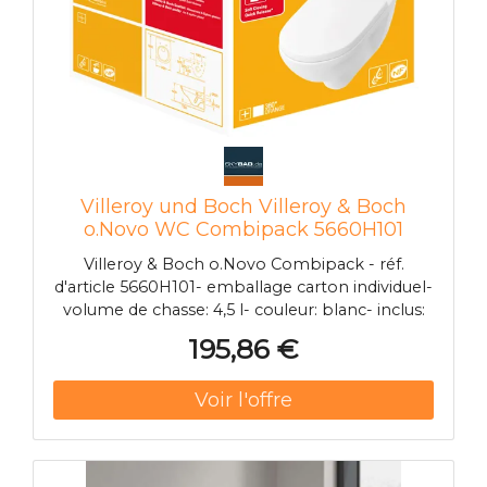
Villeroy und Boch Villeroy & Boch
o.Novo WC Combipack 5660H101
blanc, cuvette à fond creux, WC et
Villeroy & Boch o.Novo Combipack - réf.
abattant
d'article 5660H101- emballage carton individuel-
volume de chasse: 4,5 l- couleur: blanc- inclus:
WC 56601001, cuvette à fond creux, suspendu
195,86 €
au mur, sortie horizontal etabattant pour WC à
charnières "Quick Release" et "Soft Closing"