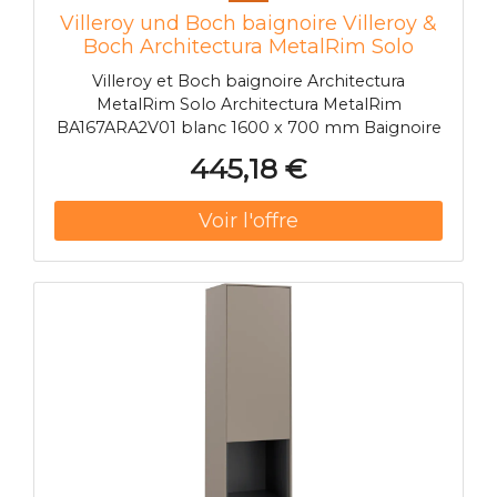
Villeroy und Boch baignoire Villeroy &
Boch Architectura MetalRim Solo
BA167ARA2V01 160 x 70 cm, blanc
Villeroy et Boch baignoire Architectura
MetalRim Solo Architectura MetalRim
BA167ARA2V01 blanc 1600 x 700 mm Baignoire
rectangulaire L'ensemble de pieds de bain n'est
445,18 €
pas inclus en standard.