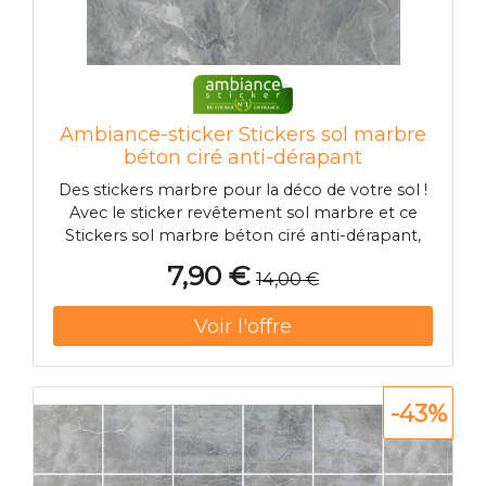
Ambiance-sticker Stickers sol marbre
béton ciré anti-dérapant
Des stickers marbre pour la déco de votre sol !
Avec le sticker revêtement sol marbre et ce
Stickers sol marbre béton ciré anti-dérapant,
vous pourrez enfin harmoniser la décoration de
7,90 €
14,00 €
votre sol avec celle de vos murs ! Nos stickers
carrelages sol marbre & imitations adhésif
revêtement de sol marbr
-43%