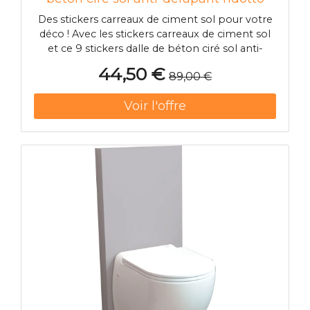
Des stickers carreaux de ciment sol pour votre
déco ! Avec les stickers carreaux de ciment sol
et ce 9 stickers dalle de béton ciré sol anti-
dérapant ridotto, vous pourrez enfin
44,50 €
89,00 €
harmoniser la décoration de votre sol avec celle
de vos murs ! Nos stickers carrelages sol &
imitations carrelage sont tr