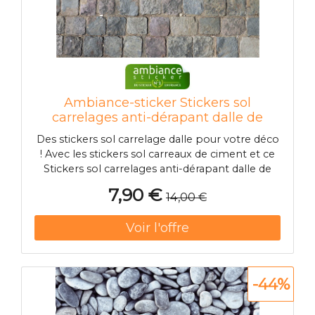
Ambiance-sticker Stickers sol
carrelages anti-dérapant dalle de
pavés
Des stickers sol carrelage dalle pour votre déco
! Avec les stickers sol carreaux de ciment et ce
Stickers sol carrelages anti-dérapant dalle de
pavés, vous pourrez enfin harmoniser la
7,90 €
14,00 €
décoration de votre sol avec celle de vos murs !
Nos stickers sol carrelages & imitations
carrelage sont très faci
-44%