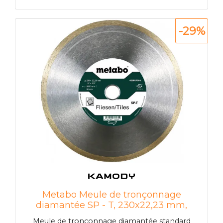
Caractéristiques techniques • Diametre: 10 mm •
Foret a carreaux diamantés avec réservoir
d'eau>
-29%
Metabo Meule de tronçonnage
diamantée SP - T, 230x22,23 mm,
Carrelage 628557000
Meule de tronçonnage diamantée standard