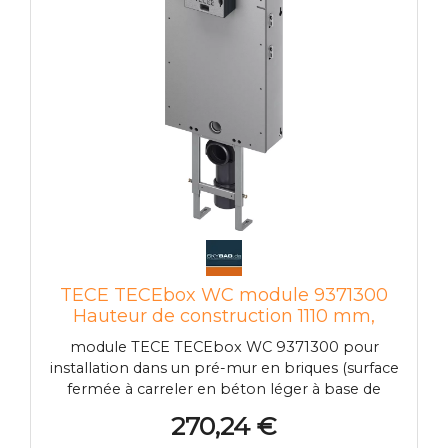
TECE TECEbox WC module 9371300
Hauteur de construction 1110 mm,
adapté au carrelage, avec réservoir,
module TECE TECEbox WC 9371300 pour
commande frontale
installation dans un pré-mur en briques (surface
fermée à carreler en béton léger à base de
fibres de verre) Réservoir uni pour
270,24 €
déclenchement frontal : réservoir de sécurité