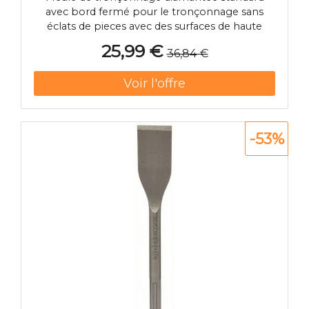
avec bord fermé pour le tronçonnage sans
éclats de pieces avec des surfaces de haute
qualité comme le carrelage, les dalles en pierre
25,99 €
36,84 €
naturelle Capacité de coupe élevée et longue
durée de vie Hauteur de segment 7 mm Pour
10 pieces commandées, livraison dans un
présentoir de comptoir>
-53%