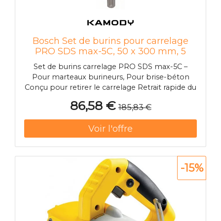
Bosch Set de burins pour carrelage
PRO SDS max-5C, 50 x 300 mm, 5
pieces 2608690100
Set de burins carrelage PRO SDS max-5C –
Pour marteaux burineurs, Pour brise-béton
Conçu pour retirer le carrelage Retrait rapide du
carrelage La lame coudée longue et fine vous
86,58 €
185,83 €
permet d'enlever facilement les carreaux
Retrait rapide du carrelage 1La lame coudée
longue et fine vous permet d'enlever
facilement les carreaux 2Lame auto-affutante
pour des performances durables PRO SDS
max-5C pour le retrait rapide des carreaux
-15%
Pouvoir retirer des carreaux sans les casser
facilite grandement le travail des rénovateurs.
Nous avons doté le burin carrelages PRO SDS
max-5C d'une longue lame coudée pour
permettre d'enlever de maniere propre et