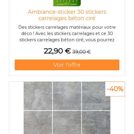
Ambiance-sticker 30 stickers
carrelages béton ciré
Des stickers carrelages matériaux pour votre
déco ! Avec les stickers carrelages et ce 30
stickers carrelages béton ciré, vous pourrez
enfin décorer l'intérieur de votre appartement
22,90 €
39,00 €
ou maison à votre guise ! Dimension des
stickers carrelages : Pour le 60 x 50 cm, les
stickers carrelages matériaux m
-40%