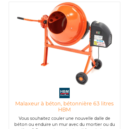
La gâchette verrouillable réduit la fatigue de l?
utilisateur lors des coupes répétées Profondeur
de coupe ajustable, pour une maîtrise total de
l?utilisateur. Réglage rapide pour la profondeur
de coupe et l?ajustement des coupes biaises
Charbons facilement accessibles pour une
maintenance simple et rapide Caractéristiques
techniques Puissance absorbée 1300 Watts
Puissance utile 800 Watts Diametre du disque
110 mm Taille de l?alésage 20 mm Vitesse a vide
13000 tr/min Profondeur de coupe 34 mm
Poids 3.0 kg Equipement standard Disque
diamant de 110mm pour découpe a sec ou a
eau Tuyau d?alimentation d?eau Accessoires
pour le changement des disques>
Malaxeur à béton, bétonnière 63 litres
HBM
Vous souhaitez couler une nouvelle dalle de
béton ou enduire un mur avec du mortier ou du