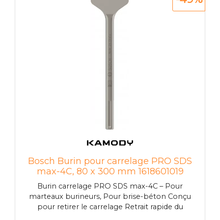
rangement, qui vous permet de la garder
propre et sûre à tout moment. Cela vous
permet de ranger rapidement la ponceuse à
béton et de l'emporter facilement sur
n'importe quel chantier.
Bosch Burin pour carrelage PRO SDS
max-4C, 80 x 300 mm 1618601019
Burin carrelage PRO SDS max-4C – Pour
marteaux burineurs, Pour brise-béton Conçu
pour retirer le carrelage Retrait rapide du
carrelage La lame coudée longue et fine vous