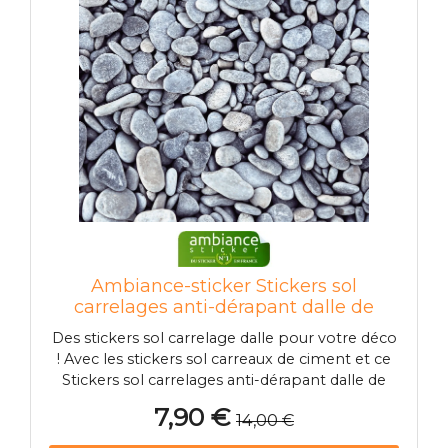
Ambiance-sticker Stickers sol
carrelages anti-dérapant dalle de
galets
Des stickers sol carrelage dalle pour votre déco
! Avec les stickers sol carreaux de ciment et ce
Stickers sol carrelages anti-dérapant dalle de
galets, vous pourrez enfin harmoniser la
7,90 €
14,00 €
décoration de votre sol avec celle de vos murs !
Nos stickers sol carrelages & imitations