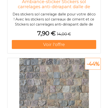
Ambiance-sticker Stickers sol
carrelages anti-dérapant dalle de
marbre blanc
Des stickers sol carrelage dalle pour votre déco
! Avec les stickers sol carreaux de ciment et ce
Stickers sol carrelages anti-dérapant dalle de
marbre blanc, vous pourrez enfin harmoniser
7,90 €
14,00 €
la décoration de votre sol avec celle de vos
murs ! Nos stickers sol carrelages & imitations
carrelage sont tr
-44%