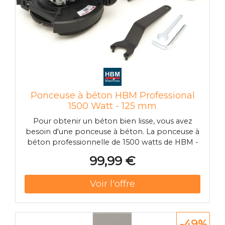
Ponceuse à béton HBM Professional
1500 Watt - 125 mm
Pour obtenir un béton bien lisse, vous avez
besoin d'une ponceuse à béton. La ponceuse à
béton professionnelle de 1500 watts de HBM -
125 mm est tout à fait adaptée à cet usage.
99,99 €
Cette ponceuse à béton convient parfaitement
au béton, au carrelage et à la pierre et se prête
à un ponçage propre, sans poussière et facile, à
vitesse constante. La grande poignée, solide et
confortable, vous permet de travailler avec
précision. La machine est livrée avec un étui de
-49%