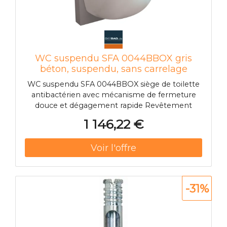
WC suspendu SFA 0044BBOX gris
béton, suspendu, sans carrelage
WC suspendu SFA 0044BBOX siège de toilette
antibactérien avec mécanisme de fermeture
douce et dégagement rapide Revêtement
anticalcaire Double chasse 1 8L/3L Débit >100
1 146,22 €
l/min Raccordement de conduite de pression
DN 32/40 mm Alimentation 220-240V/50Hz
Puissance du moteur 550 W Poids 45kg avec
clapet anti-retour
-31%