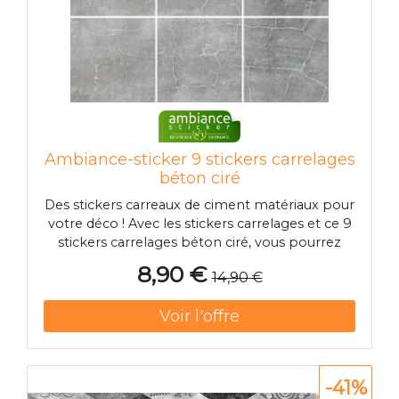
Ambiance-sticker 9 stickers carrelages
béton ciré
Des stickers carreaux de ciment matériaux pour
votre déco ! Avec les stickers carrelages et ce 9
stickers carrelages béton ciré, vous pourrez
enfin décorer l'intérieur de votre appartement
8,90 €
14,90 €
ou maison à votre guise ! Dimension des
stickers carrelages : Pour le 30 x 30 cm, les
stickers carrelages maté
-41%