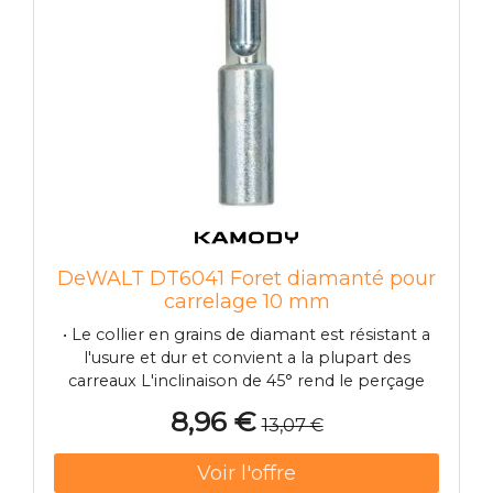
DeWALT DT6041 Foret diamanté pour
carrelage 10 mm
• Le collier en grains de diamant est résistant a
l'usure et dur et convient a la plupart des
carreaux L'inclinaison de 45° rend le perçage
tres facile Avant fendu pour un meilleur
8,96 €
13,07 €
refroidissement de l'eau • La fente d'éjection
facilite le retrait de la carotte résiduelle apres le
forage dans les carreaux plus épais.