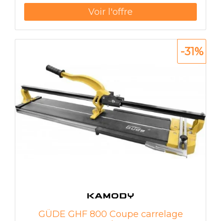
en plastique résistant aux chocs testé selon EN
14055 Réservoir entièrement pré-assemblé et
scellé Raccord de réservoir avec filetage
extérieur R 2000 / 801 sur le côté compatible
avec les adaptateurs rapides Volume du
-31%
réservoir de 10 litres Volume de chasse standard
préréglé de 6 l 4 5/7 Volume de chasse 5/9 l
réglable 3 l chasse partielle avec technologie
double chasse Le volume résiduel peut être
utilisé pour un nettoyage immédiat
Condensation isolée pour TECE - Plaques de
déclenchement pour WC et WC Peut être
utilisé comme réservoir simple ou double
chasse plaque de commande "easy fit" Le
tunnel d'installation pour l'ouverture de service
peut être raccourci sans Outils vanne de
remplissage hydraulique silencieuse 2000 selon
DIN 4109 Châssis du module : châssis en acier
galvanisé boulons et écrous de fixation 801 M 12
Distance de fixation 180 ou 230 mm coude WC
DN 90 avec adaptateur de transition DN 90/100
GÜDE GHF 800 Coupe carrelage
en PP Adaptateur de transition également