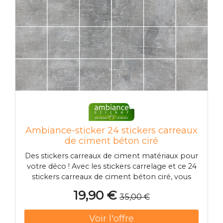
Ambiance-sticker 24 stickers carreaux
de ciment béton ciré
Des stickers carreaux de ciment matériaux pour
votre déco ! Avec les stickers carrelage et ce 24
stickers carreaux de ciment béton ciré, vous
pourrez enfin décorer l'intérieur de votre
19,90 €
35,00 €
appartement ou maison à votre guise !
Dimension des stickers carreaux de ciment :
Pour le 40 x 60 cm, les stickers