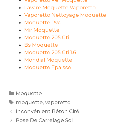
Lavare Moquette Vaporetto
Vaporetto Nettoyage Moquette
Moquette Pvc
Mir Moquette
Moquette 205 Gti
Bs Moquette
Moquette 205 Gti 1.6
Mondial Moquette
Moquette Epaisse
Catégories
Moquette
Étiquettes
moquette
,
vaporetto
Navigation
Inconvénient Béton Ciré
des
Pose De Carrelage Sol
articles