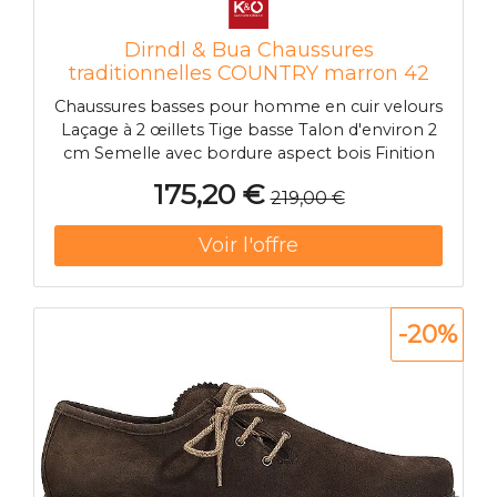
Dirndl & Bua Chaussures
traditionnelles COUNTRY marron 42
Chaussures basses pour homme en cuir velours
Laçage à 2 œillets Tige basse Talon d'environ 2
cm Semelle avec bordure aspect bois Finition
de haute qualité Nom de la couleur : Vieux
175,20 €
219,00 €
marron Matière : Cuir Matière intérieure : Cuir
Matière extérieure : Synthétique
-20%