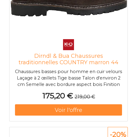
Dirndl & Bua Chaussures
traditionnelles COUNTRY marron 44
Chaussures basses pour homme en cuir velours
Laçage à 2 œillets Tige basse Talon d'environ 2
cm Semelle avec bordure aspect bois Finition
de haute qualité Nom de la couleur : Vieux
175,20 €
219,00 €
marron Matière : Cuir Matière intérieure : Cuir
Matière extérieure : Synthétique
-20%