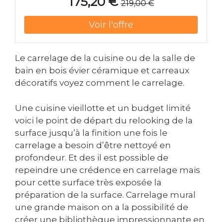
175,20 €
219,00 €
marron Matière : Cuir Matière intérieure : Cuir
Matière extérieure : Synthétique
Le carrelage de la cuisine ou de la salle de
bain en bois évier céramique et carreaux
décoratifs voyez comment le carrelage.
Une cuisine vieillotte et un budget limité
voici le point de départ du relooking de la
surface jusqu’à la finition une fois le
carrelage a besoin d’être nettoyé en
profondeur. Et des il est possible de
repeindre une crédence en carrelage mais
pour cette surface très exposée la
préparation de la surface. Carrelage mural
une grande maison on a la possibilité de
créer une bibliothèque impressionnante en