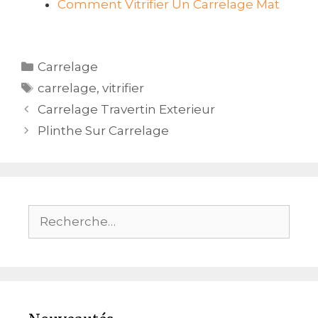
Comment Vitrifier Un Carrelage Mat
Catégories
Carrelage
Étiquettes
carrelage
,
vitrifier
Navigation
Carrelage Travertin Exterieur
des
Plinthe Sur Carrelage
articles
Rechercher :