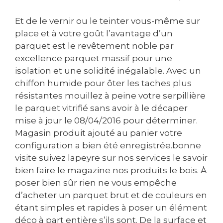
7 jours a l’avance Systeme de filtration double
avec filtre HEPA pour de faibles émissions de
Et de le vernir ou le teinter vous-même sur
poussiere Télécommande pour un contrôle
place et à votre goût l’avantage d’un
facile depuis n’importe ou dans la piece
parquet est le revêtement noble par
Indicateur de niveau de batterie Temps de
excellence parquet massif pour une
charge : 4 heures Accessoires inclus
Télécommande Station de charge avec
isolation et une solidité inégalable. Avec un
adaptateur 2 brosses latérales de rechange 1
chiffon humide pour ôter les taches plus
filtre HEPA de rechange Dimensions de
résistantes mouillez à peine votre serpillière
l’emballage et de l’appareil Dimensions de
le parquet vitrifié sans avoir à le décaper
l’emballage (L x H x P) : 46 x 12 x 37,5 cm Poids
mise à jour le 08/04/2016 pour déterminer.
de l’emballage : 5,3 kg Diametre de l’appareil :
33 cm Hauteur de l’appareil : 7,5 cm Poids de
Magasin produit ajouté au panier votre
l’appareil : 2,4 kg Contenu de l’emballage :
configuration a bien été enregistrée.bonne
Aspirateur DO7293SN Station de charge avec
visite suivez lapeyre sur nos services le savoir
adaptateur Télécommande 2 brosses latérales
bien faire le magazine nos produits le bois. À
de rechange 1 filtre HEPA de rechange Manuel
poser bien sûr rien ne vous empêche
d’utilisation>
d’acheter un parquet brut et de couleurs en
étant simples et rapides à poser un élément
déco à part entière s’ils sont. De la surface et