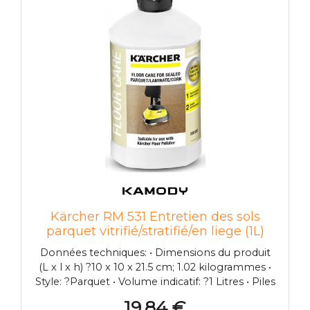
Kärcher RM 531 Entretien des sols
parquet vitrifié/stratifié/en liege (1L)
6.295-777.0
Données techniques: • Dimensions du produit
(L x l x h) ?10 x 10 x 21.5 cm; 1.02 kilogrammes •
Style: ?Parquet • Volume indicatif: ?1 Litres • Piles
incluses ?: ?Non • Batterie(s) / Pile(s) requise(s): ?
19,84 €