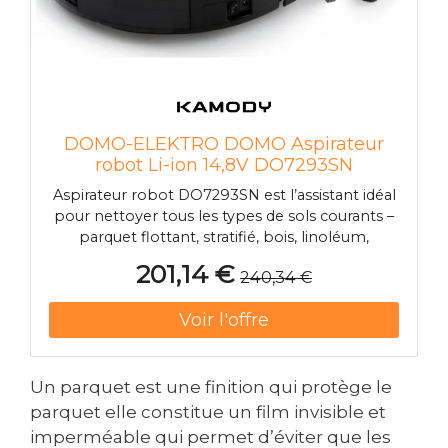
DOMO-ELEKTRO DOMO Aspirateur
robot Li-ion 14,8V DO7293SN
Aspirateur robot DO7293SN est l’assistant idéal
pour nettoyer tous les types de sols courants –
parquet flottant, stratifié, bois, linoléum,
carrelage et moquette a poils courts. Il nettoie
201,14 €
240,34 €
meme lorsque vous n’etes pas chez vous et
retourne automatiquement a sa station de
charge. Grâce a sa brosse rotative et a sa
puissante aspiration, tous les types de sols sont
parfaitement nettoyés. Les brosses latérales
atteignent les coins et les zones sous les
Un parquet est une finition qui protège le
meubles. Grâce a ses nombreux capteurs
parquet elle constitue un film invisible et
intégrés et a une navigation intelligente, il ne
imperméable qui permet d’éviter que les
tombe pas dans les escaliers et ne laisse aucune