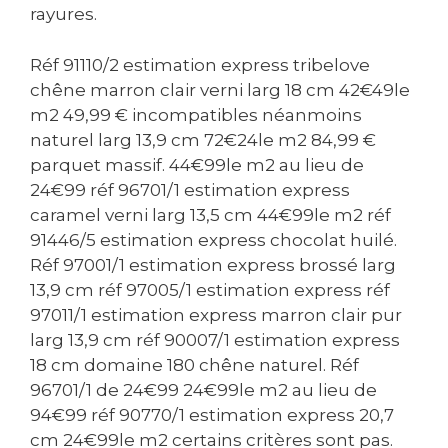
rayures.
zone non nettoyée. Parametres principaux
Dépression d’aspiration : 1,2 kPa
Fonctionnement tres silencieux : 65 dB Batterie
Réf 91110/2 estimation express tribelove
: Li-ion 14,8 V, capacité 2600 mAh 48 capteurs
chêne marron clair verni larg 18 cm 42€49le
pour une navigation fluide et évitement des
m2 49,99 € incompatibles néanmoins
obstacles Réservoir a poussiere de 550 ml, facile
naturel larg 13,9 cm 72€24le m2 84,99 €
a nettoyer Convient a tous les types de sols :
parquet massif. 44€99le m2 au lieu de
bois, carrelage, moquette a poils courts, pierre,
linoléum Autres caractéristiques
24€99 réf 96701/1 estimation express
Fonctionnement entierement automatique
caramel verni larg 13,5 cm 44€99le m2 réf
avec télécommande Panneau de commande
91446/5 estimation express chocolat huilé.
tactile sur le dessus avec écran rétroéclairé
Réf 97001/1 estimation express brossé larg
Autonomie de 120 minutes avec une batterie
13,9 cm réf 97005/1 estimation express réf
pleine et neuve Recharge automatique :
retourne seul a sa station quand la batterie est
97011/1 estimation express marron clair pur
faible Détecte automatiquement les zones
larg 13,9 cm réf 90007/1 estimation express
sales sans intervention Capteur de chute
18 cm domaine 180 chêne naturel. Réf
intégré pour éviter les escaliers Roues crantées
96701/1 de 24€99 24€99le m2 au lieu de
rétractables pour franchir des obstacles jusqu’a
94€99 réf 90770/1 estimation express 20,7
1,5 cm Capteurs actifs meme dans l’obscurité
cm 24€99le m2 certains critères sont pas.
Programmation hebdomadaire possible jusqu’a