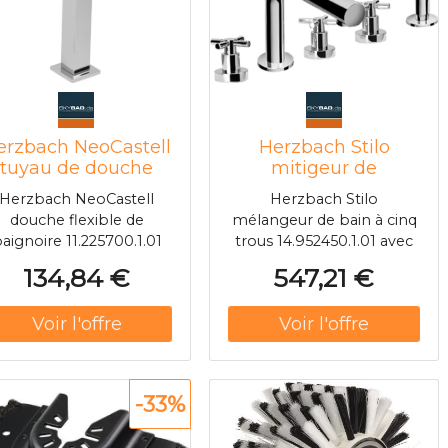
cadre de montage/rack
erzbach NeoCastell
Herzbach Stilo
tuyau de douche
mitigeur de
11.225700.1.01
baignoire à cinq
Herzbach NeoCastell
Herzbach Stilo
installation de
trous 14.952450.1.01
douche flexible de
mélangeur de bain à cinq
carrelage/bord de
montage
aignoire 11.225700.1.01
trous 14.952450.1.01 avec
baignoire, chromé
carrelage/bord de
ec pièce jointe tuyau de
un bec de bain fixe
baignoire, chromé
134,84 €
547,21 €
douche extensible en
Aérateur Neoperl avec
nylon Douchette en
pièce jointe Vannes en
plastique
céramique à fermeture
trinsèquement sûr sans
rapide 90° tuyau de
boîte à tuyaux
douche extensible en
nylon changement de
-33%
rotation Douchette en
plastique