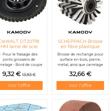
intrinsèquement sûr sans
cadre de montage/rack
Saillie 170 mm Bord
inférieur du bec 125 mm
DeWALT DT20718
SCHEPPACH Brosse
HM lame de scie
en fibre plastique
egmentée Turbo 5
pour MRS1300
• Pour le fraisage des
Brosse de rechange pour
mm 1 piece
7903800714
joints grossiers de
surface en bois, pierre,
rrelage • Bord de coupe
métal, ainsi que carrelage
spécial en carbure
et joint. Brossage gazon
9,32 €
32,66 €
13,93 €
ToughGrit pour une
artificiel (Largeur 100mm
paration plus rapide des
- O120mm).>
articulations • Montage
multiple pour un
changement
d'accessoires simple et
apide • Convient à tous