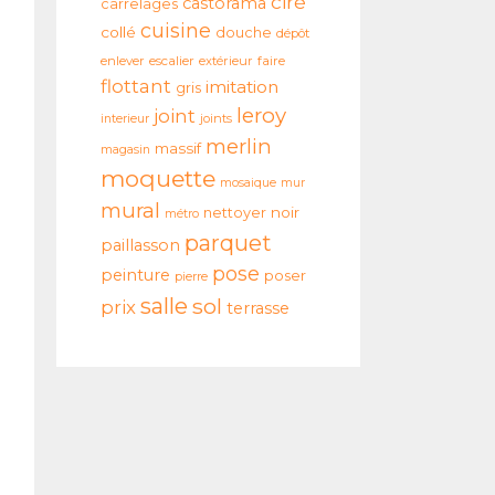
ciré
castorama
carrelages
cuisine
collé
douche
dépôt
enlever
escalier
extérieur
faire
flottant
imitation
gris
leroy
joint
interieur
joints
merlin
massif
magasin
moquette
mosaique
mur
mural
noir
nettoyer
métro
parquet
paillasson
pose
peinture
poser
pierre
salle
sol
prix
terrasse